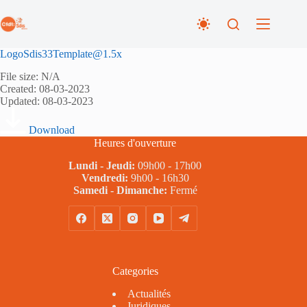
Passer
au
contenu
LogoSdis33Template@1.5x
File size: N/A
Created: 08-03-2023
Updated: 08-03-2023
Download
Heures d'ouverture
Lundi - Jeudi:
09h00 - 17h00
Vendredi:
9h00 - 16h30
Samedi - Dimanche:
Fermé
Categories
Actualités
Juridiques