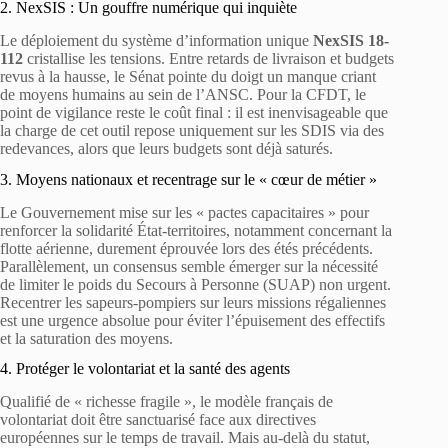
2. NexSIS : Un gouffre numérique qui inquiète
Le déploiement du système d’information unique
NexSIS 18-
112
cristallise les tensions. Entre retards de livraison et budgets
revus à la hausse, le Sénat pointe du doigt un manque criant
de moyens humains au sein de l’ANSC. Pour la CFDT, le
point de vigilance reste le coût final : il est inenvisageable que
la charge de cet outil repose uniquement sur les SDIS via des
redevances, alors que leurs budgets sont déjà saturés.
3. Moyens nationaux et recentrage sur le « cœur de métier »
Le Gouvernement mise sur les « pactes capacitaires » pour
renforcer la solidarité État-territoires, notamment concernant la
flotte aérienne, durement éprouvée lors des étés précédents.
Parallèlement, un consensus semble émerger sur la nécessité
de limiter le poids du Secours à Personne (SUAP) non urgent.
Recentrer les sapeurs-pompiers sur leurs missions régaliennes
est une urgence absolue pour éviter l’épuisement des effectifs
et la saturation des moyens.
4. Protéger le volontariat et la santé des agents
Qualifié de « richesse fragile », le modèle français de
volontariat doit être sanctuarisé face aux directives
européennes sur le temps de travail. Mais au-delà du statut,