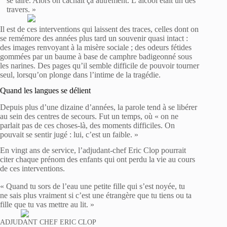
se taire. Alors on cachait ça autrement. L’alcool était un des
travers. »
Il est de ces interventions qui laissent des traces, celles dont on
se remémore des années plus tard un souvenir quasi intact :
des images renvoyant à la misère sociale ; des odeurs fétides
gommées par un baume à base de camphre badigeonné sous
les narines. Des pages qu’il semble difficile de pouvoir tourner
seul, lorsqu’on plonge dans l’intime de la tragédie.
Quand les langues se délient
Depuis plus d’une dizaine d’années, la parole tend à se libérer
au sein des centres de secours. Fut un temps, où « on ne
parlait pas de ces choses-là, des moments difficiles. On
pouvait se sentir jugé : lui, c’est un faible. »
En vingt ans de service, l’adjudant-chef Eric Clop pourrait
citer chaque prénom des enfants qui ont perdu la vie au cours
de ces interventions.
« Quand tu sors de l’eau une petite fille qui s’est noyée, tu
ne sais plus vraiment si c’est une étrangère que tu tiens ou ta
fille que tu vas mettre au lit. »
ADJUDANT CHEF ERIC CLOP