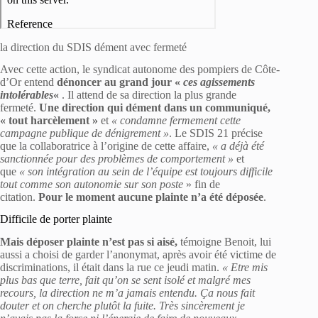
la direction du SDIS dément avec fermeté
Avec cette action, le syndicat autonome des pompiers de Côte-
d’Or entend
dénoncer au grand jour «
ces agissements
intolérables
«
. Il attend de sa direction la plus grande
fermeté.
Une direction qui dément dans un communiqué,
« tout harcèlement »
et
« condamne fermement cette
campagne publique de dénigrement »
. Le SDIS 21 précise
que la collaboratrice à l’origine de cette affaire,
« a déjà été
sanctionnée pour des problèmes de comportement »
et
que
« son intégration au sein de l’équipe est toujours difficile
tout comme son autonomie sur son poste
» fin de
citation.
Pour le moment aucune plainte n’a été déposée
.
Difficile de porter plainte
Mais déposer plainte n’est pas si aisé,
témoigne Benoit, lui
aussi a choisi de garder l’anonymat, après avoir été victime de
discriminations, il était dans la rue ce jeudi matin.
« Etre mis
plus bas que terre, fait qu’on se sent isolé et malgré mes
recours, la direction ne m’a jamais entendu. Ça nous fait
douter et on cherche plutôt la fuite. Très sincèrement je