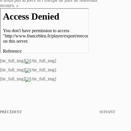
n’avais pas la force ni l’énergie de faire de nouveaux
recours. »
[tie_full_img]
[/tie_full_img]
[tie_full_img]
[/tie_full_img]
[tie_full_img]
[/tie_full_img]
PRÉCÉDENT
SUIVANT