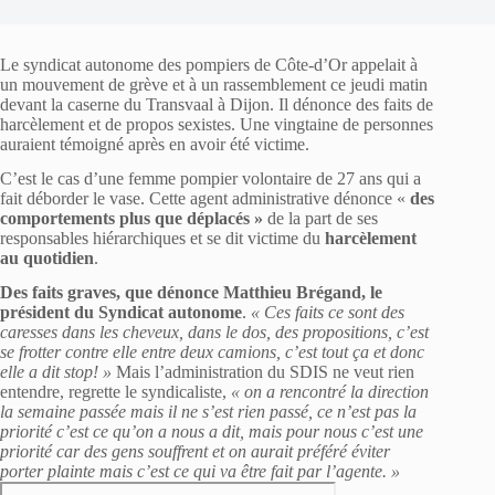
Le syndicat autonome des pompiers de Côte-d’Or appelait à
un mouvement de grève et à un rassemblement ce jeudi matin
devant la caserne du Transvaal à Dijon. Il dénonce des faits de
harcèlement et de propos sexistes. Une vingtaine de personnes
auraient témoigné après en avoir été victime.
C’est le cas d’une femme pompier volontaire de 27 ans qui a
fait déborder le vase. Cette agent administrative dénonce «
des
comportements plus que déplacés »
de la part de ses
responsables hiérarchiques et se dit victime du
harcèlement
au quotidien
.
Des faits graves, que dénonce Matthieu Brégand, le
président du Syndicat autonome
.
« Ces faits ce sont des
caresses dans les cheveux, dans le dos, des propositions, c’est
se frotter contre elle entre deux camions, c’est tout ça et donc
elle a dit stop! »
Mais l’administration du SDIS ne veut rien
entendre, regrette le syndicaliste,
« on a rencontré la direction
la semaine passée mais il ne s’est rien passé, ce n’est pas la
priorité c’est ce qu’on a nous a dit, mais pour nous c’est une
priorité car des gens souffrent et on aurait préféré éviter
porter plainte mais c’est ce qui va être fait par l’agente. »