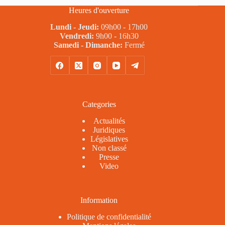
sexuel
Heures d'ouverture
et
propos
Lundi - Jeudi:
09h00 - 17h00
sexistes
Vendredi:
9h00 - 16h30
au
Samedi - Dimanche:
Fermé
SDIS
21
Categories
Actualités
Juridiques
Législatives
Non classé
Presse
Video
Information
Politique de confidentialité