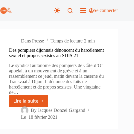
Passer
au
Se connecter
contenu
Dans
Presse
Temps de lecture
2 min
Des pompiers dijonnais dénoncent du harcèlement
sexuel et propos sexistes au SDIS 21
Le syndicat autonome des pompiers de Côte-d’Or
appelait à un mouvement de grève et à un
rassemblement ce jeudi matin devant la caserne du
Transvaal à Dijon. Il dénonce des faits de
harcèlement et de propos sexistes. Une vingtaine
de…
Lire la suite
Des
pompiers
By
Jacques Donzel-Gargand
dijonnais
Le
18 février 2021
dénoncent
du
harcèlement