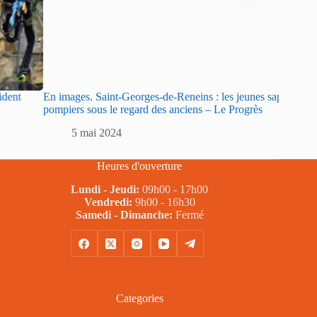
En images. Saint-Georges-de-Reneins : les jeunes sapeurs
Sar
pompiers sous le regard des anciens – Le Progrès
sap
5 mai 2024
Heures d'ouverture
Lundi - Jeudi:
09h00 - 17h00
Vendredi:
9h00 - 16h30
Samedi - Dimanche:
Fermé
Categories