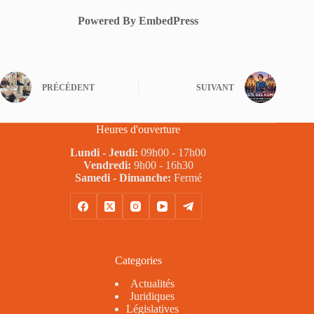
Powered By EmbedPress
PRÉCÉDENT
SUIVANT
Heures d'ouverture
Lundi - Jeudi:
09h00 - 17h00
Vendredi:
9h00 - 16h30
Samedi - Dimanche:
Fermé
Categories
Actualités
Juridiques
Législatives