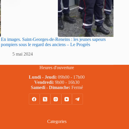
En images. Saint-Georges-de-Reneins : les jeunes sapeurs
Sarlat :
pompiers sous le regard des anciens – Le Progrès
sapeurs
5 mai 2024
5
Heures d'ouverture
Lundi - Jeudi:
09h00 - 17h00
Vendredi:
9h00 - 16h30
Samedi - Dimanche:
Fermé
Categories