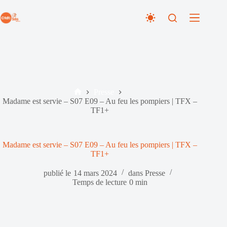
Passer
au
contenu
Presse
Accueil
Madame est servie – S07 E09 – Au feu les pompiers | TFX –
TF1+
Madame est servie – S07 E09 – Au feu les pompiers | TFX –
TF1+
publié le
14 mars 2024
dans
Presse
Temps de lecture
0 min