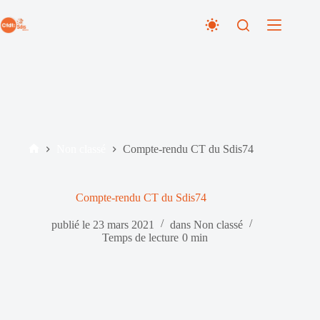
Passer
au
contenu
Non classé
Compte-rendu CT du Sdis74
Accueil
Compte-rendu CT du Sdis74
publié le
23 mars 2021
dans
Non classé
Temps de lecture
0 min