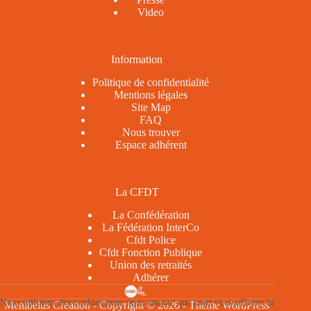
Video
Information
Politique de confidentialité
Mentions légales
Site Map
FAQ
Nous trouver
Espace adhérent
La CFDT
La Confédération
La Fédération InterCo
Cfdt Police
Cfdt Fonction Publique
Union des retraités
Adhérer
Nous utilisons des cookies pour nous assurer que nous vous offrons la
Menibelus Creation - Copyright © 2026 - Thème WordPress