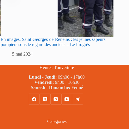
En images. Saint-Georges-de-Reneins : les jeunes sapeurs
Sarlat :
pompiers sous le regard des anciens – Le Progrès
sapeurs
5 mai 2024
5
Heures d'ouverture
Lundi - Jeudi:
09h00 - 17h00
Vendredi:
9h00 - 16h30
Samedi - Dimanche:
Fermé
Categories