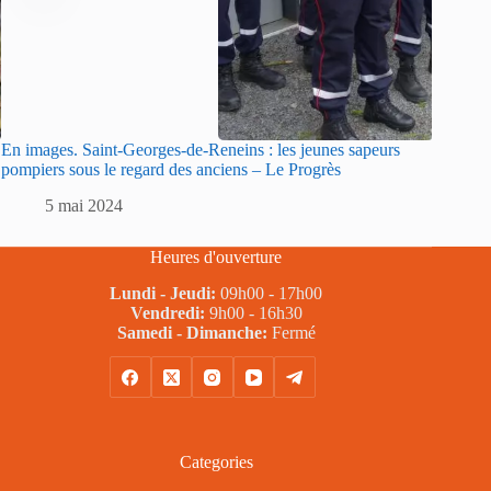
En images. Saint-Georges-de-Reneins : les jeunes sapeurs
Sarlat :
pompiers sous le regard des anciens – Le Progrès
sapeurs
5 mai 2024
5
Heures d'ouverture
Lundi - Jeudi:
09h00 - 17h00
Vendredi:
9h00 - 16h30
Samedi - Dimanche:
Fermé
Categories