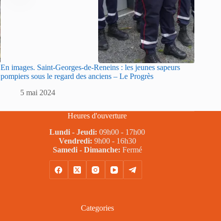
En images. Saint-Georges-de-Reneins : les jeunes sapeurs
Sarlat :
pompiers sous le regard des anciens – Le Progrès
sapeurs
5 mai 2024
5
Heures d'ouverture
Lundi - Jeudi:
09h00 - 17h00
Vendredi:
9h00 - 16h30
Samedi - Dimanche:
Fermé
Categories