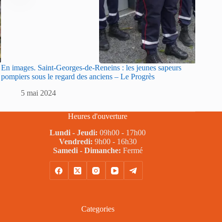
En images. Saint-Georges-de-Reneins : les jeunes sapeurs
Sarlat :
pompiers sous le regard des anciens – Le Progrès
sapeurs
5 mai 2024
5
Heures d'ouverture
Lundi - Jeudi:
09h00 - 17h00
Vendredi:
9h00 - 16h30
Samedi - Dimanche:
Fermé
Categories