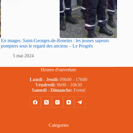
En images. Saint-Georges-de-Reneins : les jeunes sapeurs
Sarlat :
pompiers sous le regard des anciens – Le Progrès
sapeurs
5 mai 2024
5
Heures d'ouverture
Lundi - Jeudi:
09h00 - 17h00
Vendredi:
9h00 - 16h30
Samedi - Dimanche:
Fermé
Categories