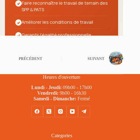
PRÉCÉDENT
SUIVANT
Heures d'ouverture
Lundi - Jeudi:
09h00 - 17h00
Vendredi:
9h00 - 16h30
Samedi - Dimanche:
Fermé
Categories