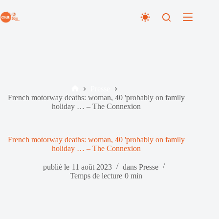
Passer
au
contenu
Presse
Accueil
French motorway deaths: woman, 40 'probably on family
holiday … – The Connexion
French motorway deaths: woman, 40 'probably on family
holiday … – The Connexion
publié le
11 août 2023
dans
Presse
Temps de lecture
0 min