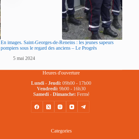
En images. Saint-Georges-de-Reneins : les jeunes sapeurs
Sarlat :
pompiers sous le regard des anciens – Le Progrès
sapeurs
5 mai 2024
5
Heures d'ouverture
Lundi - Jeudi:
09h00 - 17h00
Vendredi:
9h00 - 16h30
Samedi - Dimanche:
Fermé
Categories