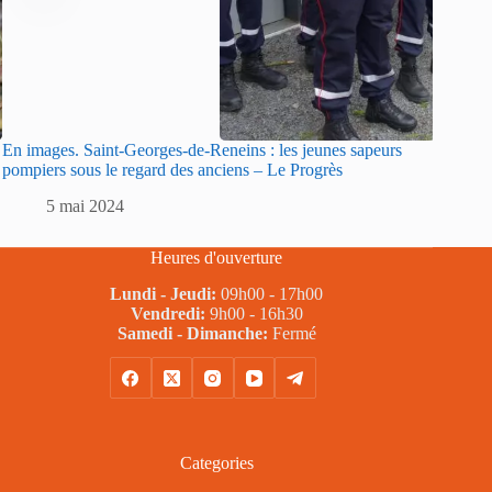
En images. Saint-Georges-de-Reneins : les jeunes sapeurs
Sarlat :
pompiers sous le regard des anciens – Le Progrès
sapeurs
5 mai 2024
5
Heures d'ouverture
Lundi - Jeudi:
09h00 - 17h00
Vendredi:
9h00 - 16h30
Samedi - Dimanche:
Fermé
Categories