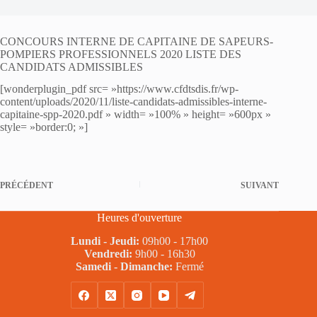
CONCOURS INTERNE DE CAPITAINE DE SAPEURS-
POMPIERS PROFESSIONNELS 2020 LISTE DES
CANDIDATS ADMISSIBLES
[wonderplugin_pdf src= »https://www.cfdtsdis.fr/wp-
content/uploads/2020/11/liste-candidats-admissibles-interne-
capitaine-spp-2020.pdf » width= »100% » height= »600px »
style= »border:0; »]
PRÉCÉDENT
SUIVANT
Heures d'ouverture
Lundi - Jeudi:
09h00 - 17h00
Vendredi:
9h00 - 16h30
Samedi - Dimanche:
Fermé