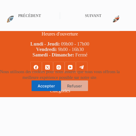
PRÉCÉDENT
SUIVANT
Heures d'ouverture
Lundi - Jeudi:
09h00 - 17h00
Vendredi:
9h00 - 16h30
Samedi - Dimanche:
Fermé
Nous utilisons des cookies pour nous assurer que nous vous offrons la
meilleure expérience possible sur notre site.
Accepter
Refuser
Categories
Actualités
Juridiques
Législatives
Non classé
Presse
Video