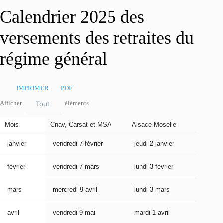
Calendrier 2025 des
versements des retraites du
régime général
IMPRIMER
PDF
Afficher
éléments
Tout
Mois
Cnav, Carsat et MSA
Alsace-Moselle
Agirc-A
janvier
vendredi 7 février
jeudi 2 janvier
jeudi 2
février
vendredi 7 mars
lundi 3 février
lundi 1
mars
mercredi 9 avril
lundi 3 mars
lundi 
avril
vendredi 9 mai
mardi 1 avril
mardi 1