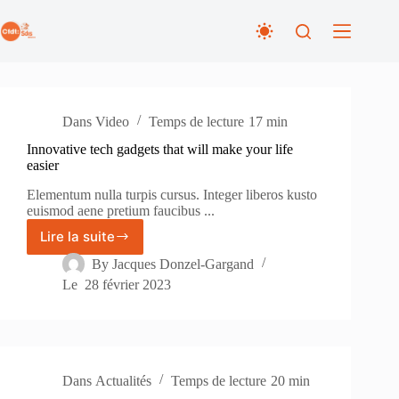
Passer
au
contenu
Dans
Video
Temps de lecture
17 min
Innovative tech gadgets that will make your life
easier
Elementum nulla turpis cursus. Integer liberos kusto
euismod aene pretium faucibus ...
Lire la suite
Innovative
tech
By
Jacques Donzel-Gargand
gadgets
Le
28 février 2023
that
will
make
your
life
easier
Dans
Actualités
Temps de lecture
20 min