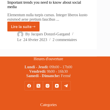
Important trends you need to know about social
media
Elementum nulla turpis cursus. Integer liberos kusto
euismod aene pretium faucibus ...
Lire la suite
Important
trends
By
Jacques Donzel-Gargand
you
Le
24 février 2023
2 commentaires
need
to
know
about
Heures d'ouverture
social
media
Lundi - Jeudi:
09h00 - 17h00
Vendredi:
9h00 - 16h30
Samedi - Dimanche:
Fermé
Categories