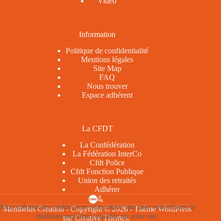
Video
Information
Politique de confidentialité
Mentions légales
Site Map
FAQ
Nous trouver
Espace adhérent
La CFDT
La Confédération
La Fédération InterCo
Cfdt Police
Cfdt Fonction Publique
Union des retraités
Adhérer
Nous utilisons des cookies pour nous assurer que nous vous offrons la
Menibelus Creation - Copyright © 2026 - Thème WordPress
meilleure expérience possible sur notre site.
par
Creative Themes
.