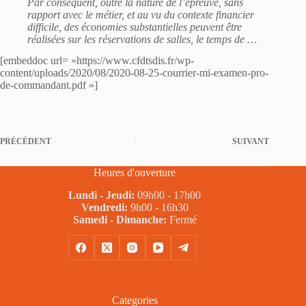
Par conséquent, outre la nature de l’épreuve, sans
rapport avec le métier, et au vu du contexte financier
difficile, des économies substantielles peuvent être
réalisées sur les réservations de salles, le temps de …
[embeddoc url= »https://www.cfdtsdis.fr/wp-
content/uploads/2020/08/2020-08-25-courrier-mi-examen-pro-
de-commandant.pdf »]
PRÉCÉDENT
SUIVANT
Heures d'ouverture
Lundi - Jeudi:
09h00 - 17h00
Vendredi:
9h00 - 16h30
Samedi - Dimanche:
Fermé
Categories